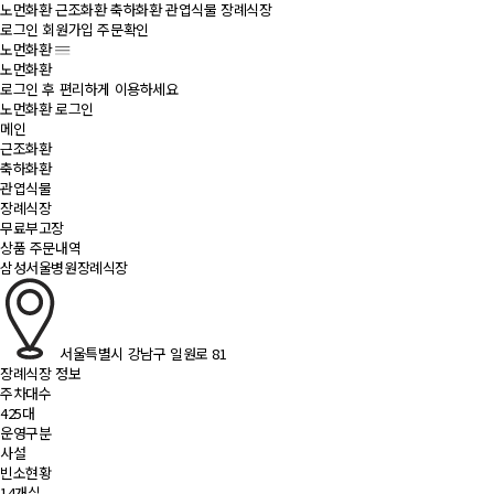
노먼화환
근조화환
축하화환
관엽식물
장례식장
로그인
회원가입
주문확인
노먼화환
노먼화환
로그인 후 편리하게 이용하세요
노먼화환 로그인
메인
근조화환
축하화환
관엽식물
장례식장
무료부고장
상품 주문내역
삼성서울병원장례식장
서울특별시 강남구 일원로 81
장례식장 정보
주차대수
425대
운영구분
사설
빈소현황
14개실