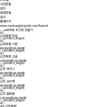
식당현황
설치
매점현황
설치
홈페이지
www.samsunghospital.com/funeral
무료 부고장 만들기
근조화환 주문
근조화환 기본
89,000원
100,000원
근조화환 고급
109,000원
120,000원
근조 바구니
80,000원
100,000원
근조 오브제
90,000원
120,000원
근조 쌀화환
120,000원
160,000원
4단 근조화환