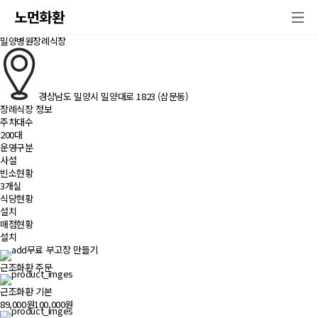
노먼화환
밀양병원장례식장
경상남도 밀양시 밀양대로 1823 (삼문동)
장례식장 정보
주차대수
200대
운영구분
사설
빈소현황
3개실
식당현황
설치
매점현황
설치
무료 부고장 만들기
근조화환 주문
근조화환 기본
89,000원
100,000원