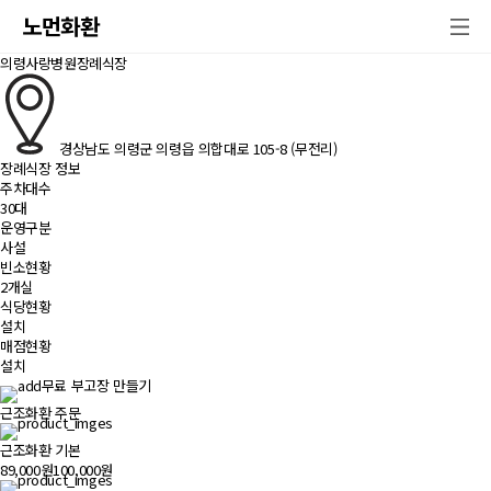
노먼화환
의령사랑병원장례식장
경상남도 의령군 의령읍 의합대로 105-8 (무전리)
장례식장 정보
주차대수
30대
운영구분
사설
빈소현황
2개실
식당현황
설치
매점현황
설치
무료 부고장 만들기
근조화환 주문
근조화환 기본
89,000원
100,000원