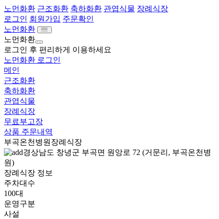
노먼화환
근조화환
축하화환
관엽식물
장례식장
로그인
회원가입
주문확인
노먼화환
노먼화환
로그인 후 편리하게 이용하세요
노먼화환 로그인
메인
근조화환
축하화환
관엽식물
장례식장
무료부고장
상품 주문내역
부곡온천병원장례식장
경상남도 창녕군 부곡면 원앙로 72 (거문리, 부곡온천병
원)
장례식장 정보
주차대수
100대
운영구분
사설