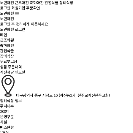
노먼화환
근조화환
축하화환
관엽식물
장례식장
로그인
회원가입
주문확인
노먼화환
노먼화환
로그인 후 편리하게 이용하세요
노먼화환 로그인
메인
근조화환
축하화환
관엽식물
장례식장
무료부고장
상품 주문내역
계산성당 연도실
대구광역시 중구 서성로 10 (계산동2가, 천주교계산천주교회)
장례식장 정보
주차대수
200대
운영구분
사설
빈소현황
1개실