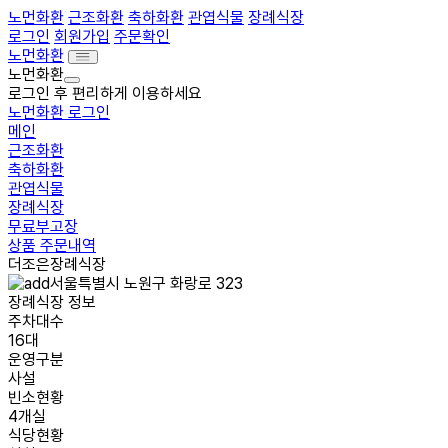
노먼화환
근조화환
축하화환
관엽식물
장례식장
로그인
회원가입
주문확인
노먼화환
노먼화환
로그인 후 편리하게 이용하세요
노먼화환 로그인
메인
근조화환
축하화환
관엽식물
장례식장
무료부고장
상품 주문내역
더조은장례식장
서울특별시 노원구 화랑로 323
장례식장 정보
주차대수
16대
운영구분
사설
빈소현황
4개실
식당현황