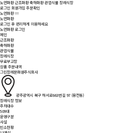
노먼화환
근조화환
축하화환
관엽식물
장례식장
로그인
회원가입
주문확인
노먼화환
노먼화환
로그인 후 편리하게 이용하세요
노먼화환 로그인
메인
근조화환
축하화환
관엽식물
장례식장
무료부고장
상품 주문내역
그린장례문화원주식회사
광주광역시 북구 하서로663번길 97 (용전동)
장례식장 정보
주차대수
509대
운영구분
사설
빈소현황
13개실