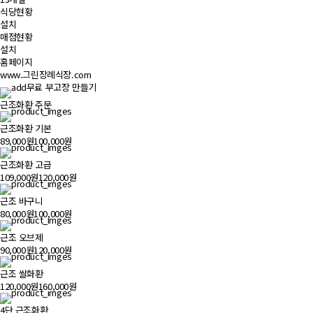
식당현황
설치
매점현황
설치
홈페이지
www.그린장례식장.com
무료 부고장 만들기
근조화환 주문
근조화환 기본
89,000원
100,000원
근조화환 고급
109,000원
120,000원
근조 바구니
80,000원
100,000원
근조 오브제
90,000원
120,000원
근조 쌀화환
120,000원
160,000원
4단 근조화환