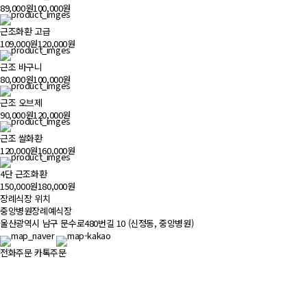
89,000원
100,000원
근조화환 고급
109,000원
120,000원
근조 바구니
80,000원
100,000원
근조 오브제
90,000원
120,000원
근조 쌀화환
120,000원
160,000원
4단 근조화환
150,000원
180,000원
장례식장 위치
500m
중앙병원장례예식장
울산광역시 남구 문수로480번길 10 (신정동, 중앙병원)
전화주문
카톡주문