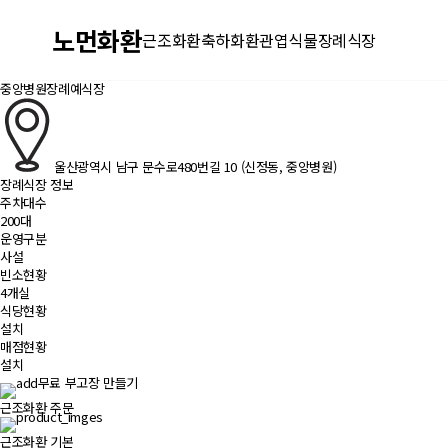
노먼화환
근조화환
축하화환
관엽식물
장례식장
중앙병원장례예식장
울산광역시 남구 문수로480번길 10 (신정동, 중앙병원)
장례식장 정보
주차대수
200대
운영구분
사설
빈소현황
4개실
식당현황
설치
매점현황
설치
무료 부고장 만들기
근조화환 주문
근조화환 기본