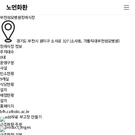
노먼화환
부천성모병원장례식장
경기도 부천시 원미구 소사로 327 (소사동, 가톨릭대부천성모병원)
장례식장 정보
주차대수
0대
운영구분
사설
빈소현황
9개실
식당현황
설치
매점현황
설치
홈페이지
bfh.catholic.ac.kr
무료 부고장 만들기
근조화환 주문
근조화환 기본