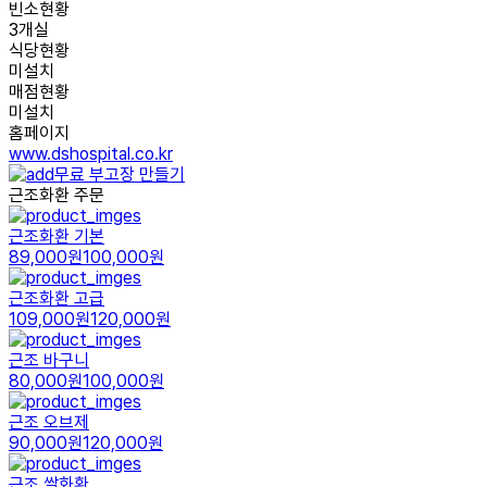
빈소현황
3개실
식당현황
미설치
매점현황
미설치
홈페이지
www.dshospital.co.kr
무료 부고장 만들기
근조화환 주문
근조화환 기본
89,000원
100,000원
근조화환 고급
109,000원
120,000원
근조 바구니
80,000원
100,000원
근조 오브제
90,000원
120,000원
근조 쌀화환