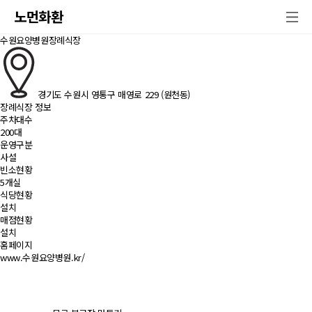
노먼화환
수원요양병원장례식장
경기도 수원시 영통구 매영로 229 (원천동)
장례식장 정보
주차대수
200대
운영구분
사설
빈소현황
5개실
식당현황
설치
매점현황
설치
홈페이지
www.수원요양병원.kr/