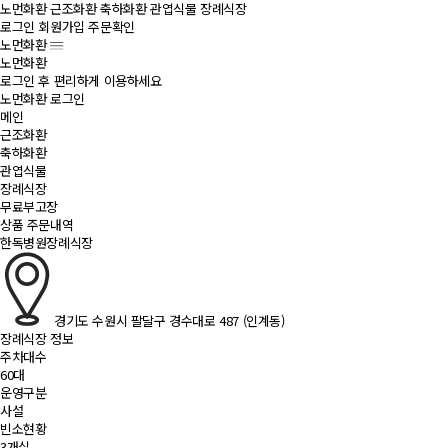
노먼화환
근조화환
축하화환
관엽식물
장례식장
로그인
회원가입
주문확인
노먼화환
노먼화환
로그인 후 편리하게 이용하세요
노먼화환 로그인
메인
근조화환
축하화환
관엽식물
장례식장
무료부고장
상품 주문내역
한독병원장례식장
경기도 수원시 팔달구 경수대로 487 (인계동)
장례식장 정보
주차대수
60대
운영구분
사설
빈소현황
3개실