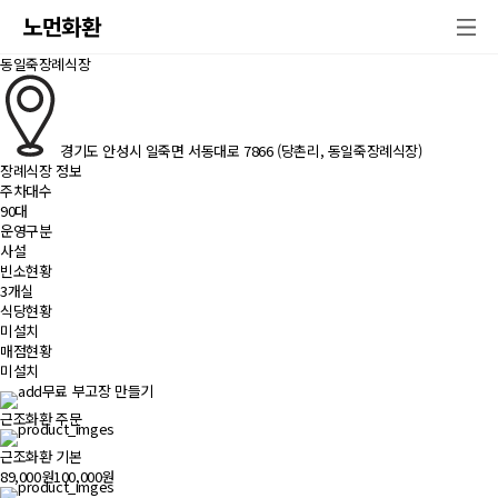
노먼화환
동일죽장례식장
경기도 안성시 일죽면 서동대로 7866 (당촌리, 동일죽장례식장)
장례식장 정보
주차대수
90대
운영구분
사설
빈소현황
3개실
식당현황
미설치
매점현황
미설치
무료 부고장 만들기
근조화환 주문
근조화환 기본
89,000원
100,000원