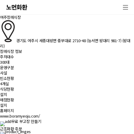
노먼화환
여주장례식장
경기도 여주시 세종대왕면 중부대로 2710-48 (능서면 왕대리 981-7) (왕대
리)
장례식장 정보
주차대수
300대
운영구분
사설
빈소현황
4개실
식당현황
설치
매점현황
설치
홈페이지
www.boramyeoju.com/
무료 부고장 만들기
근조화환 주문