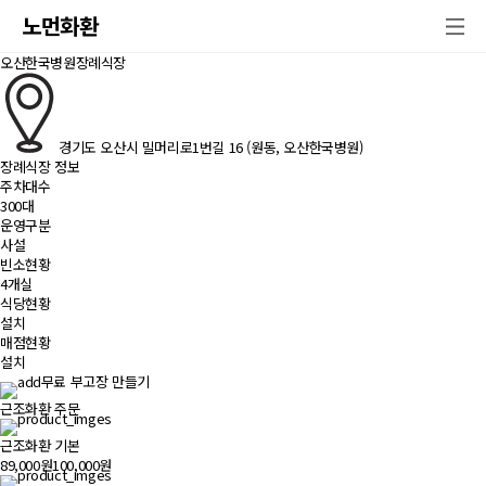
노먼화환
오산한국병원장례식장
경기도 오산시 밀머리로1번길 16 (원동, 오산한국병원)
장례식장 정보
주차대수
300대
운영구분
사설
빈소현황
4개실
식당현황
설치
매점현황
설치
무료 부고장 만들기
근조화환 주문
근조화환 기본
89,000원
100,000원