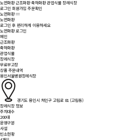
노먼화환
근조화환
축하화환
관엽식물
장례식장
로그인
회원가입
주문확인
노먼화환
노먼화환
로그인 후 편리하게 이용하세요
노먼화환 로그인
메인
근조화환
축하화환
관엽식물
장례식장
무료부고장
상품 주문내역
용인서울병원장례식장
경기도 용인시 처인구 고림로 81 (고림동)
장례식장 정보
주차대수
200대
운영구분
사설
빈소현황
4개실