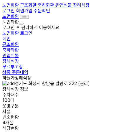
노먼화환
근조화환
축하화환
관엽식물
장례식장
로그인
회원가입
주문확인
노먼화환
노먼화환
로그인 후 편리하게 이용하세요
노먼화환 로그인
메인
근조화환
축하화환
관엽식물
장례식장
무료부고장
상품 주문내역
하늘가장례식장
경기도 화성시 향남읍 발안로 322 (관리)
장례식장 정보
주차대수
100대
운영구분
사설
빈소현황
4개실
식당현황