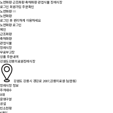
노먼화환
근조화환
축하화환
관엽식물
장례식장
로그인
회원가입
주문확인
노먼화환
노먼화환
로그인 후 편리하게 이용하세요
노먼화환 로그인
메인
근조화환
축하화환
관엽식물
장례식장
무료부고장
상품 주문내역
강원도강릉의료원장례식장
강원도 강릉시 경강로 2007,강릉의료원 (남문동)
장례식장 정보
주차대수
0대
운영구분
공설
빈소현황
6개실