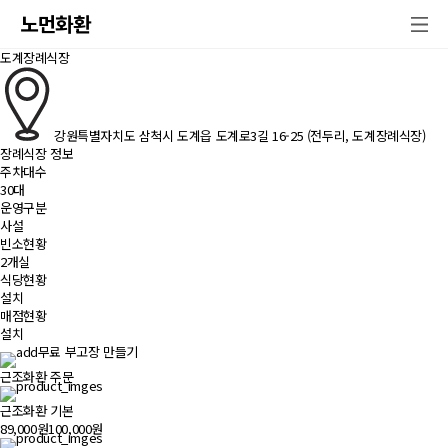
노먼화환
도계장례식장
강원특별자치도 삼척시 도계읍 도계로3길 16-25 (전두리, 도계장례식장)
장례식장 정보
주차대수
30대
운영구분
사설
빈소현황
2개실
식당현황
설치
매점현황
설치
무료 부고장 만들기
근조화환 주문
근조화환 기본
89,000원
100,000원