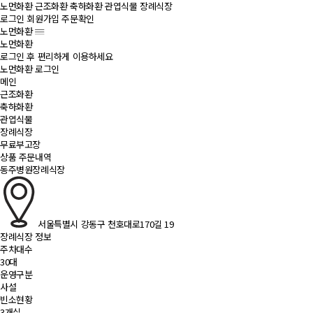
노먼화환
근조화환
축하화환
관엽식물
장례식장
로그인
회원가입
주문확인
노먼화환
노먼화환
로그인 후 편리하게 이용하세요
노먼화환 로그인
메인
근조화환
축하화환
관엽식물
장례식장
무료부고장
상품 주문내역
동주병원장례식장
서울특별시 강동구 천호대로170길 19
장례식장 정보
주차대수
30대
운영구분
사설
빈소현황
3개실