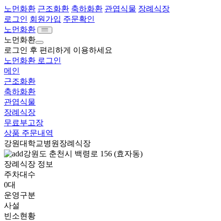
노먼화환
근조화환
축하화환
관엽식물
장례식장
로그인
회원가입
주문확인
노먼화환
노먼화환
로그인 후 편리하게 이용하세요
노먼화환 로그인
메인
근조화환
축하화환
관엽식물
장례식장
무료부고장
상품 주문내역
강원대학교병원장례식장
강원도 춘천시 백령로 156 (효자동)
장례식장 정보
주차대수
0대
운영구분
사설
빈소현황