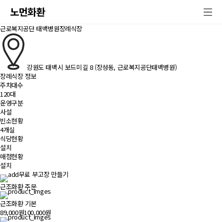
노먼화환
근로복지공단 태백병원장례식장
강원도 태백시 보드미길 8 (장성동, 근로복지공단태백병원)
장례식장 정보
주차대수
120대
운영구분
사설
빈소현황
4개실
식당현황
설치
매점현황
설치
무료 부고장 만들기
근조화환 주문
근조화환 기본
89,000원
100,000원