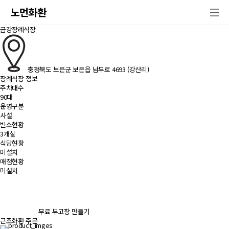
노먼화환
금강장례식장
충청북도 보은군 보은읍 남부로 4693 (강산리)
장례식장 정보
주차대수
90대
운영구분
사설
빈소현황
3개실
식당현황
미설치
매점현황
미설치
무료 부고장 만들기
근조화환 주문