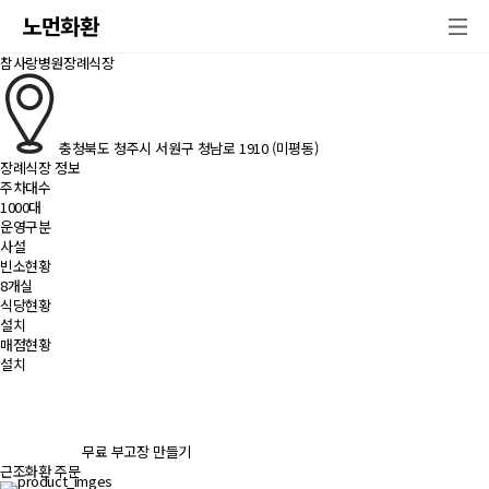
노먼화환
참사랑병원장례식장
충청북도 청주시 서원구 청남로 1910 (미평동)
장례식장 정보
주차대수
1000대
운영구분
사설
빈소현황
8개실
식당현황
설치
매점현황
설치
무료 부고장 만들기
근조화환 주문