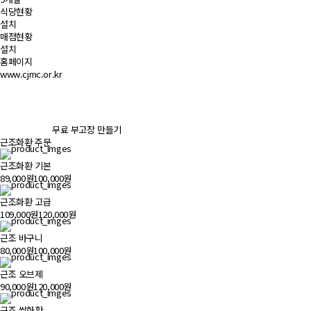
식당현황
설치
매점현황
설치
홈페이지
www.cjmc.or.kr
무료 부고장 만들기
근조화환 주문
근조화환 기본
89,000원
100,000원
근조화환 고급
109,000원
120,000원
근조 바구니
80,000원
100,000원
근조 오브제
90,000원
120,000원
근조 쌀화환