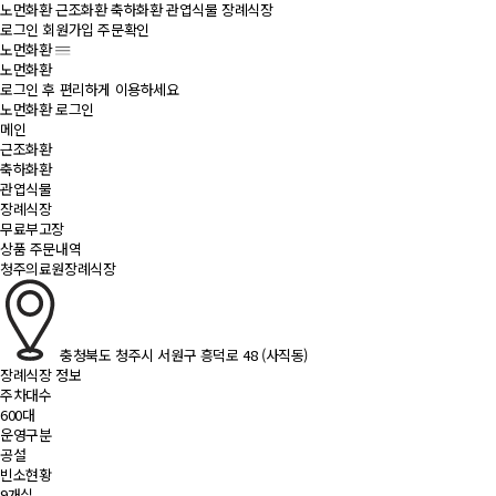
노먼화환
근조화환
축하화환
관엽식물
장례식장
로그인
회원가입
주문확인
노먼화환
노먼화환
로그인 후 편리하게 이용하세요
노먼화환 로그인
메인
근조화환
축하화환
관엽식물
장례식장
무료부고장
상품 주문내역
청주의료원장례식장
충청북도 청주시 서원구 흥덕로 48 (사직동)
장례식장 정보
주차대수
600대
운영구분
공설
빈소현황
9개실