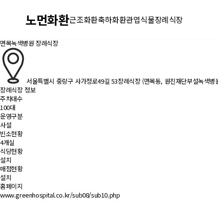
노먼화환
근조화환
축하화환
관엽식물
장례식장
면목녹색병원 장례식장
서울특별시 중랑구 사가정로49길 53장례식장 (면목동, 원진재단부설녹색병원
장례식장 정보
주차대수
100대
운영구분
사설
빈소현황
4개실
식당현황
설치
매점현황
설치
홈페이지
www.greenhospital.co.kr/sub08/sub10.php