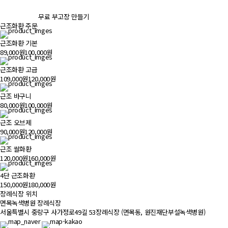
무료 부고장 만들기
근조화환 주문
근조화환 기본
89,000원
100,000원
근조화환 고급
109,000원
120,000원
근조 바구니
80,000원
100,000원
근조 오브제
90,000원
120,000원
근조 쌀화환
120,000원
160,000원
4단 근조화환
150,000원
180,000원
장례식장 위치
500m
면목녹색병원 장례식장
서울특별시 중랑구 사가정로49길 53장례식장 (면목동, 원진재단부설녹색병원)