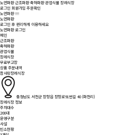
노먼화환
근조화환
축하화환
관엽식물
장례식장
로그인
회원가입
주문확인
노먼화환
노먼화환
로그인 후 편리하게 이용하세요
노먼화환 로그인
메인
근조화환
축하화환
관엽식물
장례식장
무료부고장
상품 주문내역
참사랑장례식장
충청남도 서천군 장항읍 장항로91번길 40 (화천리)
장례식장 정보
주차대수
200대
운영구분
사설
빈소현황
3개실