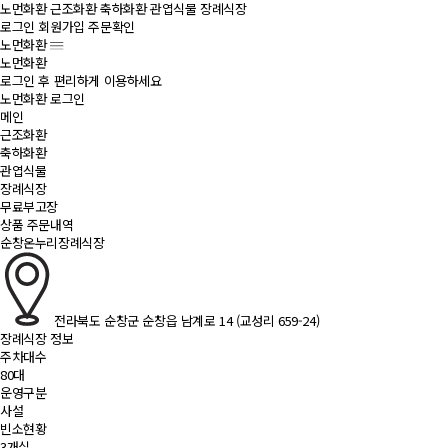
노먼화환
근조화환
축하화환
관엽식물
장례식장
로그인
회원가입
주문확인
노먼화환
노먼화환
로그인 후 편리하게 이용하세요
노먼화환 로그인
메인
근조화환
축하화환
관엽식물
장례식장
무료부고장
상품 주문내역
순창온누리장례식장
전라북도 순창군 순창읍 남계로 14 (교성리 659-24)
장례식장 정보
주차대수
80대
운영구분
사설
빈소현황
3개실