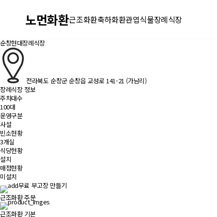
노먼화환
근조화환
축하화환
관엽식물
장례식장
순창현대장례식장
전라북도 순창군 순창읍 교성로 141-21 (가남리)
장례식장 정보
주차대수
100대
운영구분
사설
빈소현황
3개실
식당현황
설치
매점현황
미설치
무료 부고장 만들기
근조화환 주문
근조화환 기본