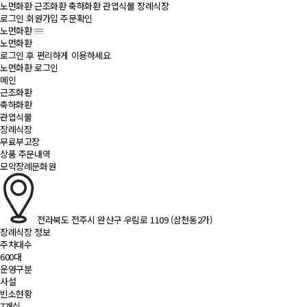
노먼화환
근조화환
축하화환
관엽식물
장례식장
로그인
회원가입
주문확인
노먼화환
노먼화환
로그인 후 편리하게 이용하세요
노먼화환 로그인
메인
근조화환
축하화환
관엽식물
장례식장
무료부고장
상품 주문내역
모악장례문화원
전라북도 전주시 완산구 우림로 1109 (삼천동2가)
장례식장 정보
주차대수
600대
운영구분
사설
빈소현황
7개실