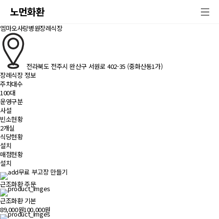
노먼화환
엠마오사랑병원장례식장
전라북도 전주시 완산구 서원로 402-35 (중화산동1가)
장례식장 정보
주차대수
100대
운영구분
사설
빈소현황
2개실
식당현황
설치
매점현황
설치
무료 부고장 만들기
근조화환 주문
근조화환 기본
89,000원
100,000원