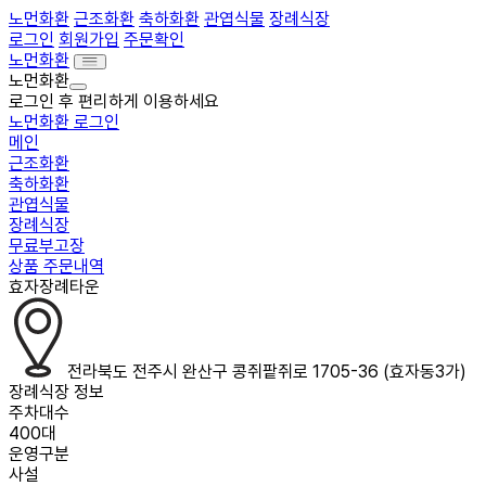
노먼화환
근조화환
축하화환
관엽식물
장례식장
로그인
회원가입
주문확인
노먼화환
노먼화환
로그인 후 편리하게 이용하세요
노먼화환 로그인
메인
근조화환
축하화환
관엽식물
장례식장
무료부고장
상품 주문내역
효자장례타운
전라북도 전주시 완산구 콩쥐팥쥐로 1705-36 (효자동3가)
장례식장 정보
주차대수
400대
운영구분
사설