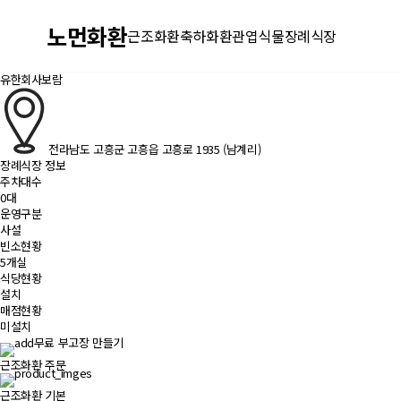
노먼화환
근조화환
축하화환
관엽식물
장례식장
유한회사보람
전라남도 고흥군 고흥읍 고흥로 1935 (남계리)
장례식장 정보
주차대수
0대
운영구분
사설
빈소현황
5개실
식당현황
설치
매점현황
미설치
무료 부고장 만들기
근조화환 주문
근조화환 기본