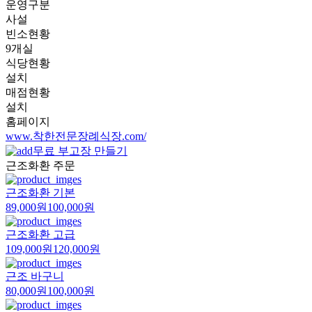
운영구분
사설
빈소현황
9개실
식당현황
설치
매점현황
설치
홈페이지
www.착한전문장례식장.com/
무료 부고장 만들기
근조화환 주문
근조화환 기본
89,000원
100,000원
근조화환 고급
109,000원
120,000원
근조 바구니
80,000원
100,000원