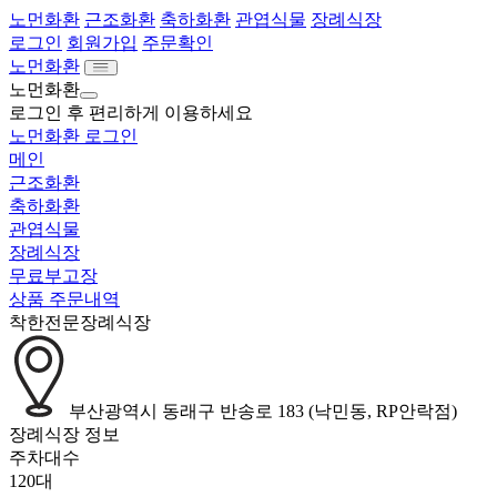
노먼화환
근조화환
축하화환
관엽식물
장례식장
로그인
회원가입
주문확인
노먼화환
노먼화환
로그인 후 편리하게 이용하세요
노먼화환 로그인
메인
근조화환
축하화환
관엽식물
장례식장
무료부고장
상품 주문내역
착한전문장례식장
부산광역시 동래구 반송로 183 (낙민동, RP안락점)
장례식장 정보
주차대수
120대