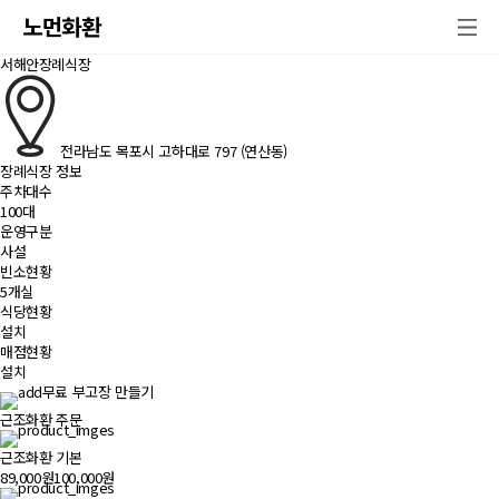
노먼화환
서해안장례식장
전라남도 목포시 고하대로 797 (연산동)
장례식장 정보
주차대수
100대
운영구분
사설
빈소현황
5개실
식당현황
설치
매점현황
설치
무료 부고장 만들기
근조화환 주문
근조화환 기본
89,000원
100,000원