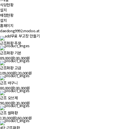
식당현황
설치
매점현황
설치
홈페이지
daedong9992.modoo.at
무료 부고장 만들기
근조화환 주문
근조화환 기본
89,000원
100,000원
근조화환 고급
109,000원
120,000원
근조 바구니
80,000원
100,000원
근조 오브제
90,000원
120,000원
근조 쌀화환
120,000원
160,000원
4단 근조화환