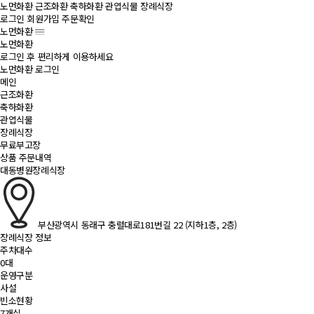
노먼화환
근조화환
축하화환
관엽식물
장례식장
로그인
회원가입
주문확인
노먼화환
노먼화환
로그인 후 편리하게 이용하세요
노먼화환 로그인
메인
근조화환
축하화환
관엽식물
장례식장
무료부고장
상품 주문내역
대동병원장례식장
부산광역시 동래구 충렬대로181번길 22 (지하1층, 2층)
장례식장 정보
주차대수
0대
운영구분
사설
빈소현황
7개실