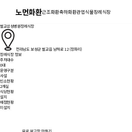
노먼화환
근조화환
축하화환
관엽식물
장례식장
벌교삼성병원장례식장
전라남도 보성군 벌교읍 남하로 12 (장좌리)
장례식장 정보
주차대수
0대
운영구분
사설
빈소현황
2개실
식당현황
설치
매점현황
미설치
무료 부고장 만들기