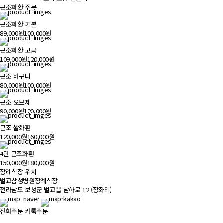
근조화환 주문
근조화환 기본
89,000원
100,000원
근조화환 고급
109,000원
120,000원
근조 바구니
80,000원
100,000원
근조 오브제
90,000원
120,000원
근조 쌀화환
120,000원
160,000원
4단 근조화환
150,000원
180,000원
장례식장 위치
500m
벌교삼성병원장례식장
전라남도 보성군 벌교읍 남하로 12 (장좌리)
전화주문
카톡주문