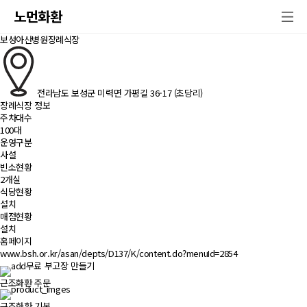
노먼화환
보성아산병원장례식장
전라남도 보성군 미력면 가평길 36-17 (초당리)
장례식장 정보
주차대수
100대
운영구분
사설
빈소현황
2개실
식당현황
설치
매점현황
설치
홈페이지
www.bsh.or.kr/asan/depts/D137/K/content.do?menuId=2854
무료 부고장 만들기
근조화환 주문
근조화환 기본