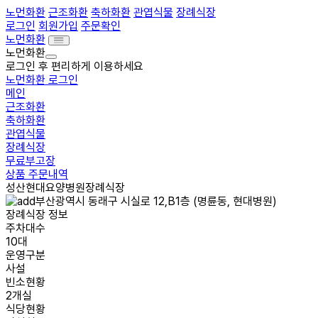
노먼화환
근조화환
축하화환
관엽식물
장례식장
로그인
회원가입
주문확인
노먼화환
노먼화환
로그인 후 편리하게 이용하세요
노먼화환 로그인
메인
근조화환
축하화환
관엽식물
장례식장
무료부고장
상품 주문내역
성산현대요양병원장례식장
부산광역시 동래구 시실로 12,B1층 (명륜동, 현대병원)
장례식장 정보
주차대수
10대
운영구분
사설
빈소현황
2개실
식당현황