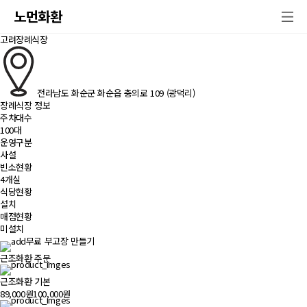
노먼화환
고려장례식장
전라남도 화순군 화순읍 충의로 109 (광덕리)
장례식장 정보
주차대수
100대
운영구분
사설
빈소현황
4개실
식당현황
설치
매점현황
미설치
무료 부고장 만들기
근조화환 주문
근조화환 기본
89,000원
100,000원