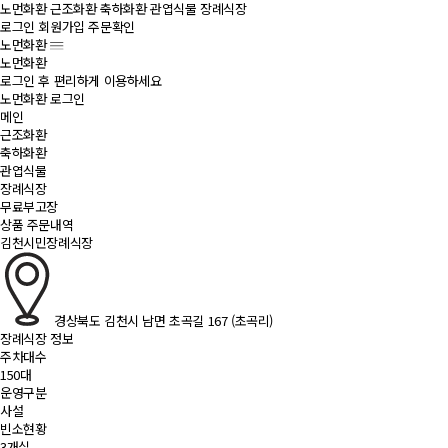
노먼화환
근조화환
축하화환
관엽식물
장례식장
로그인
회원가입
주문확인
노먼화환
노먼화환
로그인 후 편리하게 이용하세요
노먼화환 로그인
메인
근조화환
축하화환
관엽식물
장례식장
무료부고장
상품 주문내역
김천시민장례식장
경상북도 김천시 남면 초곡길 167 (초곡리)
장례식장 정보
주차대수
150대
운영구분
사설
빈소현황
3개실