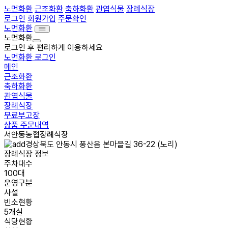
노먼화환
근조화환
축하화환
관엽식물
장례식장
로그인
회원가입
주문확인
노먼화환
노먼화환
로그인 후 편리하게 이용하세요
노먼화환 로그인
메인
근조화환
축하화환
관엽식물
장례식장
무료부고장
상품 주문내역
서안동농협장례식장
경상북도 안동시 풍산읍 본마을길 36-22 (노리)
장례식장 정보
주차대수
100대
운영구분
사설
빈소현황
5개실
식당현황