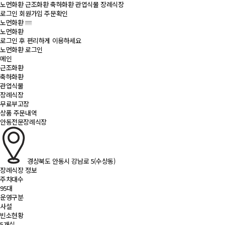
노먼화환
근조화환
축하화환
관엽식물
장례식장
로그인
회원가입
주문확인
노먼화환
노먼화환
로그인 후 편리하게 이용하세요
노먼화환 로그인
메인
근조화환
축하화환
관엽식물
장례식장
무료부고장
상품 주문내역
안동전문장례식장
경상북도 안동시 강남로 5(수상동)
장례식장 정보
주차대수
95대
운영구분
사설
빈소현황
5개실