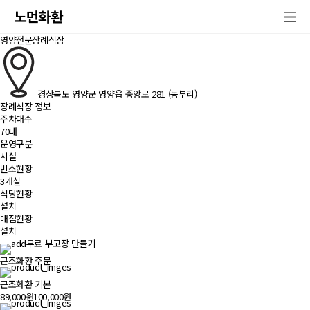
노먼화환
영양전문장례식장
경상북도 영양군 영양읍 중앙로 281 (동부리)
장례식장 정보
주차대수
70대
운영구분
사설
빈소현황
3개실
식당현황
설치
매점현황
설치
무료 부고장 만들기
근조화환 주문
근조화환 기본
89,000원
100,000원