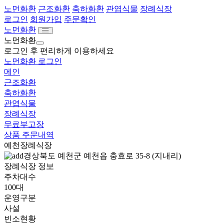
노먼화환
근조화환
축하화환
관엽식물
장례식장
로그인
회원가입
주문확인
노먼화환
노먼화환
로그인 후 편리하게 이용하세요
노먼화환 로그인
메인
근조화환
축하화환
관엽식물
장례식장
무료부고장
상품 주문내역
예천장례식장
경상북도 예천군 예천읍 충효로 35-8 (지내리)
장례식장 정보
주차대수
100대
운영구분
사설
빈소현황