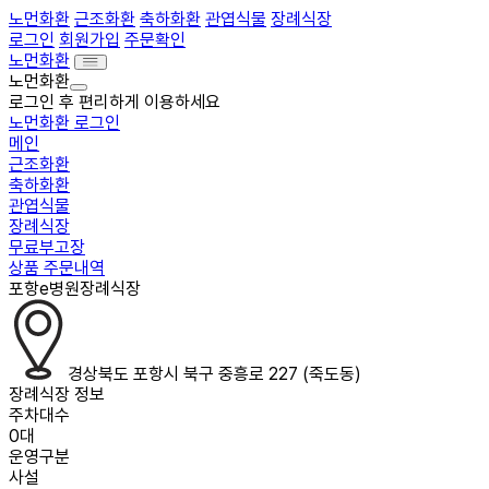
노먼화환
근조화환
축하화환
관엽식물
장례식장
로그인
회원가입
주문확인
노먼화환
노먼화환
로그인 후 편리하게 이용하세요
노먼화환 로그인
메인
근조화환
축하화환
관엽식물
장례식장
무료부고장
상품 주문내역
포항e병원장례식장
경상북도 포항시 북구 중흥로 227 (죽도동)
장례식장 정보
주차대수
0대
운영구분
사설