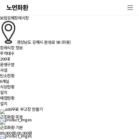
노먼화환
보람김해장례식장
경상남도 김해시 분성로 98 (외동)
장례식장 정보
주차대수
200대
운영구분
사설
빈소현황
6개실
식당현황
설치
매점현황
설치
무료 부고장 만들기
근조화환 주문
근조화환 기본
89,000원
100,000원