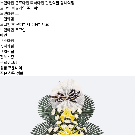
노먼화환
근조화환
축하화환
관엽식물
장례식장
로그인
회원가입
주문확인
노먼화환
노먼화환
로그인 후 편리하게 이용하세요
노먼화환 로그인
메인
근조화환
축하화환
관엽식물
장례식장
무료부고장
상품 주문내역
주문 상품 정보