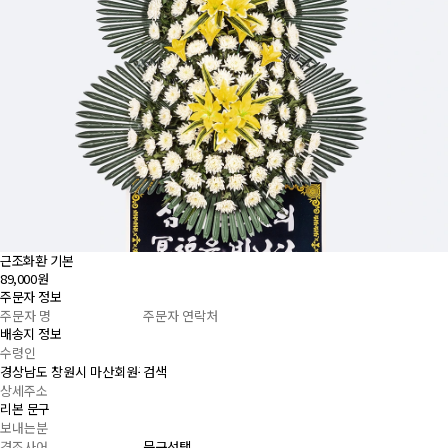
근조화환 기본
89,000원
주문자 정보
배송지 정보
검색
리본 문구
문구선택