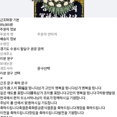
근조화환 기본
89,000원
주문자 정보
배송지 정보
검색
리본 문구
문구선택
리본 문구 선택
✕
근조 문구
축하 문구
삼가 故人의 冥福을 빕니다
삼가 고인의 명복을 빕니다
삼가 명복을 빕니다
깊은 애도를 표합니다
謹弔
삼가 조의를 표합니다
고인의 명복을 빕니다
극락왕생발원
천국에서 편히 쉬소서
하나님의 위로가 함께하시길 기원합니다
주님의 품 안에서 安息하시길 기도합니다
축하드립니다
축결혼
축화혼
금혼식
결혼을 축하드립니다
개업을 축하드립니다
이전을 축하드립니다
창립을 축하드립니다
발전을 기원합니다