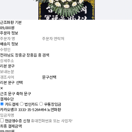
근조화환 기본
89,000원
주문자 정보
배송지 정보
검색
리본 문구
문구선택
리본 문구 선택
✕
근조 문구
축하 문구
결제수단
카드결제
법인카드
무통장입금
카카오뱅크 3333-35-5264494 노먼화환
현금영수증 신청
최종 결제금액
89,000원